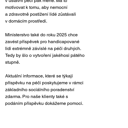
v ústavní péči pak méně. Má to 
motivovat k tomu, aby nemocní 
a zdravotně postižení lidé zůstávali 
v domácím prostředí.
Ministerstvo také do roku 2025 chce 
zavést příspěvek pro handicapované 
lidi extrémně závislé na péči druhých. 
Tedy by šlo o vytvoření jakéhosi pátého 
stupně.
Aktuální informace, které se týkají 
příspěvku na péči poskytujeme v rámci 
základního sociálního poradenství 
zdarma. Pro naše klienty také s 
podáním příspěvku dokážeme pomoci. 