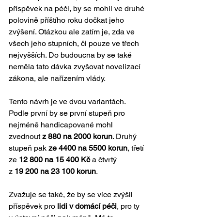
příspěvek na péči, by se mohli ve druhé 
polovině příštího roku dočkat jeho 
zvýšení. Otázkou ale zatím je, zda ve 
všech jeho stupních, či pouze ve třech 
nejvyšších. Do budoucna by se také 
neměla tato dávka zvyšovat novelizací 
zákona, ale nařízením vlády.
Tento návrh je ve dvou variantách. 
Podle první by se první stupeň pro 
nejméně handicapované mohl 
zvednout
 z 880 na 2000 korun
. Druhý 
stupeň pak 
ze 4400 na 5500 korun
, třetí 
ze 
12 800 na 15 400 Kč
 a čtvrtý 
z 
19 200 na 23 100 korun
.
Zvažuje se také, že by se více zvýšil 
příspěvek pro 
lidi v domácí péči
, pro ty 