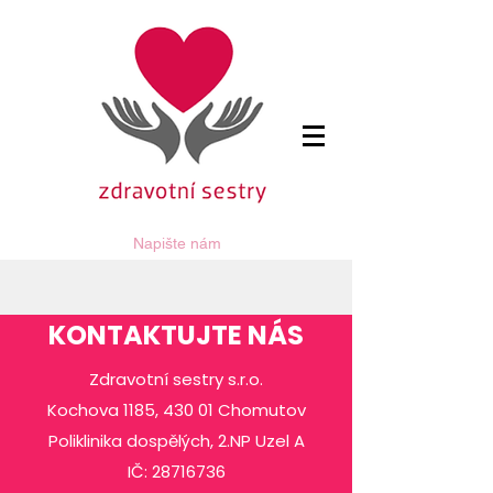
Napište nám
KONTAKTUJTE NÁS
Zdravotní sestry s.r.o.
Kochova 1185, 430 01 Chomutov
Poliklinika dospělých, 2.NP Uzel A
IČ:
28716736