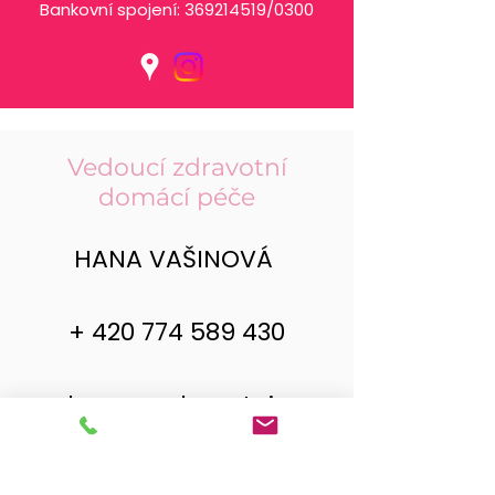
Bankovní spojení:
369214519
/0300
Vedoucí zdravotní
domácí péče
HANA VAŠINOVÁ
+
420 774 589 430
hana@zdravotni-
sestry.cz
Další kontakty