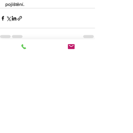
pojištění.
Zobrazit vše
Nejnovější příspěvky